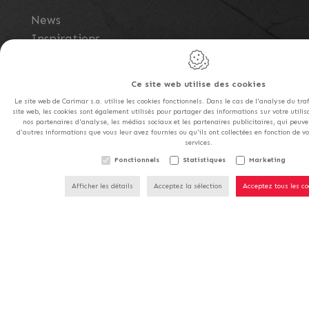
News
Inspirations
Carimar chez vous
CGV
Ce site web utilise des cookies
Notre gamme
Le site web de Carimar s.a. utilise les cookies fonctionnels. Dans le cas de l'analyse du tra
Nos showrooms
site web, les cookies sont également utilisés pour partager des informations sur votre utilisa
nos partenaires d'analyse, les médias sociaux et les partenaires publicitaires, qui peuv
Formations
d'autres informations que vous leur avez fournies ou qu'ils ont collectées en fonction de vot
services.
Contact
NOS MAGASINS SERONT FERMÉ
Fonctionnels
Statistiques
Marketing
SAMEDI 15/08.
Afficher les détails
Acceptez la sélection
Acceptez tous les co
Conception du site web par IDcreation 2021
Politique en matière de cookies
Politique de
confidentialité
Plan du site