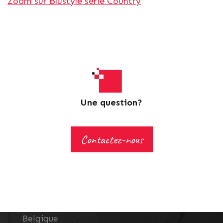
Zoom sur Blustyle série Country
Carimar S.a.
Rue de la Goëtte, 85
1420
Braine l'Alleud
Belgique
Une question?
Tél. :
+32 2 389 01 90
E-mail :
info@carimar.be
Contactez-nous
TVA : BE 0401.486.760
Namur Carrelages - Sofinges S.a.
Chaussée de Marche, 796
5100
Naninne
Belgique