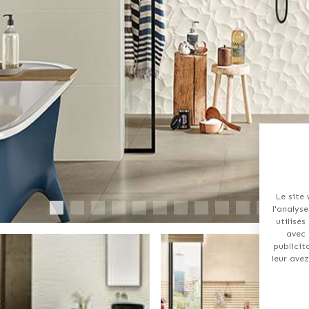
Le site 
l'analys
utilisés
avec 
publicit
leur avez