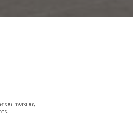
ïences murales,
ants.