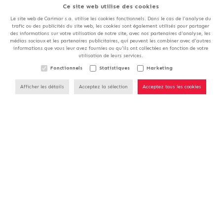
Ce site web utilise des cookies
Le site web de Carimar s.a. utilise les cookies fonctionnels. Dans le cas de l'analyse du
trafic ou des publicités du site web, les cookies sont également utilisés pour partager
des informations sur votre utilisation de notre site, avec nos partenaires d'analyse, les
médias sociaux et les partenaires publicitaires, qui peuvent les combiner avec d'autres
informations que vous leur avez fournies ou qu'ils ont collectées en fonction de votre
utilisation de leurs services.
NOS MAGASINS SERONT
Fonctionnels
Statistiques
Marketing
FERMÉS LE SAMEDI 15/08.
Afficher les détails
Acceptez la sélection
Acceptez tous les cookies
Une question?
Contactez-nous