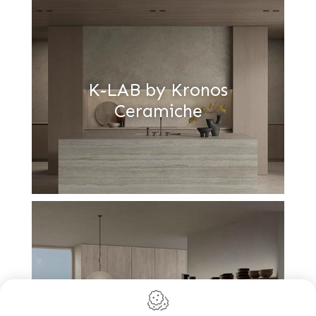
K-LAB by Kronos
Ceramiche
Fondovalle My Top