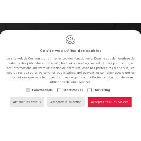
Carimar S.a.
Rue de la Goëtte, 85
Ce site web utilise des cookies
1420
Braine l'Alleud
Le site web de Carimar s.a. utilise les cookies fonctionnels. Dans le cas de l'analyse du
trafic ou des publicités du site web, les cookies sont également utilisés pour partager
Belgique
des informations sur votre utilisation de notre site, avec nos partenaires d'analyse, les
médias sociaux et les partenaires publicitaires, qui peuvent les combiner avec d'autres
informations que vous leur avez fournies ou qu'ils ont collectées en fonction de votre
utilisation de leurs services.
Tél. :
+32 2 389 01 90
NOS MAGASINS SERONT
Fonctionnels
Statistiques
Marketing
E-mail :
info@carimar.be
FERMÉS LE SAMEDI 15/08.
TVA : BE 0401.486.760
Afficher les détails
Acceptez la sélection
Acceptez tous les cookies
Namur Carrelages - Sofinges S.a.
Chaussée de Marche, 796