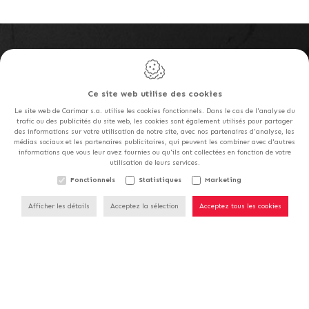
Carimar S.a.
Rue de la Goëtte, 85
Ce site web utilise des cookies
1420
Braine l'Alleud
Le site web de Carimar s.a. utilise les cookies fonctionnels. Dans le cas de l'analyse du
Belgique
trafic ou des publicités du site web, les cookies sont également utilisés pour partager
des informations sur votre utilisation de notre site, avec nos partenaires d'analyse, les
médias sociaux et les partenaires publicitaires, qui peuvent les combiner avec d'autres
informations que vous leur avez fournies ou qu'ils ont collectées en fonction de votre
Tél. :
+32 2 389 01 90
utilisation de leurs services.
NOS MAGASINS SERONT
E-mail :
info@carimar.be
Fonctionnels
Statistiques
Marketing
FERMÉS LE SAMEDI 15/08.
TVA : BE 0401.486.760
Afficher les détails
Acceptez la sélection
Acceptez tous les cookies
Namur Carrelages - Sofinges S.a.
Chaussée de Marche, 796
5100
Naninne
Belgique