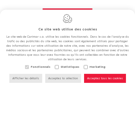
Contactez-nous
Ce site web utilise des cookies
Le site web de Carimar s.a. utilise les cookies fonctionnels. Dans le cas de l'analyse du
trafic ou des publicités du site web, les cookies sont également utilisés pour partager
des informations sur votre utilisation de notre site, avec nos partenaires d'analyse, les
médias sociaux et les partenaires publicitaires, qui peuvent les combiner avec d'autres
informations que vous leur avez fournies ou qu'ils ont collectées en fonction de votre
utilisation de leurs services.
NOS MAGASINS SERONT
Fonctionnels
Statistiques
Marketing
FERMÉS LE SAMEDI 15/08.
Carimar S.a.
Afficher les détails
Acceptez la sélection
Acceptez tous les cookies
Rue de la Goëtte, 85
1420
Braine l'Alleud
Belgique
Tél. :
+32 2 389 01 90
E-mail :
info@carimar.be