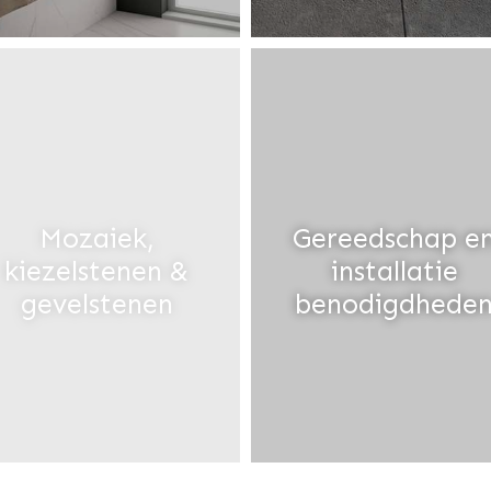
Mozaiek,
Gereedschap e
kiezelstenen &
installatie
gevelstenen
benodigdhede