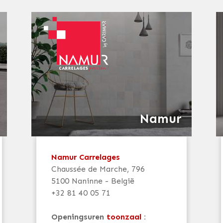
Namur
Namur Carrelages
Chaussée de Marche, 796
5100 Naninne - België
+32 81 40 05 71
Openingsuren
toonzaal
: