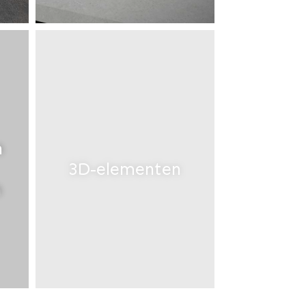
n
3D-elementen
n