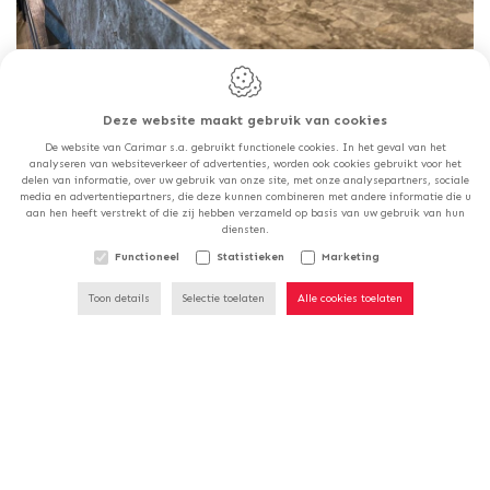
HORECA & ACCOMMODATIE
Deze website maakt gebruik van cookies
De website van Carimar s.a. gebruikt functionele cookies. In het geval van het
analyseren van websiteverkeer of advertenties, worden ook cookies gebruikt voor het
delen van informatie, over uw gebruik van onze site, met onze analysepartners, sociale
media en advertentiepartners, die deze kunnen combineren met andere informatie die u
ONZE WINKELS ZULLEN
aan hen heeft verstrekt of die zij hebben verzameld op basis van uw gebruik van hun
diensten.
GESLOTEN ZIJN OP
ZATERDAG 15/08.
Functioneel
Statistieken
Marketing
Toon details
Selectie toelaten
Alle cookies toelaten
Carimar S.a.
Rue de la Goëtte, 85
1420
Braine l'Alleud
België