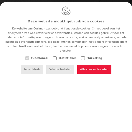
Carimar S.a.
Rue de la Goëtte, 85
Deze website maakt gebruik van cookies
1420
Braine l'Alleud
De website van Carimar s.a. gebruikt functionele cookies. In het geval van het
België
analyseren van websiteverkeer of advertenties, worden ook cookies gebruikt voor het
delen van informatie, over uw gebruik van onze site, met onze analysepartners, sociale
media en advertentiepartners, die deze kunnen combineren met andere informatie die u
ONZE WINKELS ZULLEN
aan hen heeft verstrekt of die zij hebben verzameld op basis van uw gebruik van hun
T:
+32 2 389 01 90
diensten.
GESLOTEN ZIJN OP
E:
info@carimar.be
ZATERDAG 15/08.
Functioneel
Statistieken
Marketing
BTW: BE 0401.486.760
Toon details
Selectie toelaten
Alle cookies toelaten
Namur Carrelages - Sofinges S.a.
Chaussée de Marche, 796
5100
Naninne
België
T:
+32 81 40 05 71