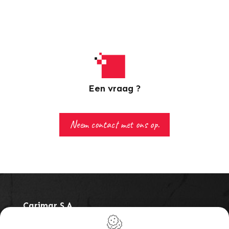
Een vraag ?
Neem contact met ons op.
Carimar S.a.
Rue de la Goëtte, 85