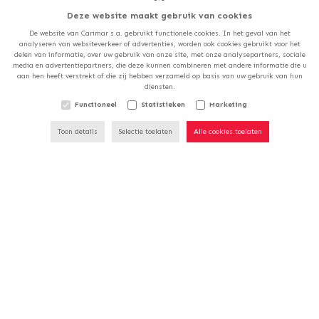
1420
Braine l'Alleud
Deze website maakt gebruik van cookies
België
De website van Carimar s.a. gebruikt functionele cookies. In het geval van het
analyseren van websiteverkeer of advertenties, worden ook cookies gebruikt voor het
delen van informatie, over uw gebruik van onze site, met onze analysepartners, sociale
T:
+32 2 389 01 90
media en advertentiepartners, die deze kunnen combineren met andere informatie die u
ONZE WINKELS ZULLEN
aan hen heeft verstrekt of die zij hebben verzameld op basis van uw gebruik van hun
E:
info@carimar.be
diensten.
GESLOTEN ZIJN OP
BTW: BE 0401.486.760
ZATERDAG 15/08.
Functioneel
Statistieken
Marketing
Toon details
Selectie toelaten
Alle cookies toelaten
Namur Carrelages - Sofinges S.a.
Chaussée de Marche, 796
5100
Naninne
België
T:
+32 81 40 05 71
E:
namur@carimar.be
BTW: BE 0446.032.526