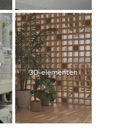
n
3D-elementen
n