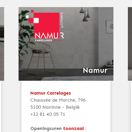
Namur
Namur Carrelages
Chaussée de Marche, 796
5100 Naninne - België
+32 81 40 05 71
Openingsuren
toonzaal
: