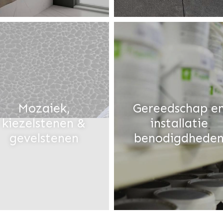
Mozaiek,
Gereedschap e
kiezelstenen &
installatie
gevelstenen
benodigdhede