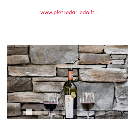
-
www.pietredarredo.it
-