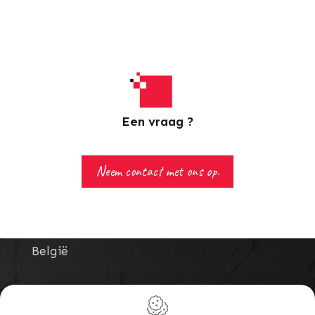
Een vraag ?
Neem contact met ons op.
Carimar S.a.
Rue de la Goëtte, 85
1420
Braine l'Alleud
België
T:
+32 2 389 01 90
E:
info@carimar.be