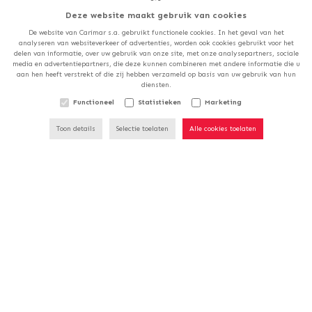
BTW: BE 0401.486.760
Deze website maakt gebruik van cookies
De website van Carimar s.a. gebruikt functionele cookies. In het geval van het
analyseren van websiteverkeer of advertenties, worden ook cookies gebruikt voor het
delen van informatie, over uw gebruik van onze site, met onze analysepartners, sociale
Namur Carrelages - Sofinges S.a.
media en advertentiepartners, die deze kunnen combineren met andere informatie die u
ONZE WINKELS ZULLEN
aan hen heeft verstrekt of die zij hebben verzameld op basis van uw gebruik van hun
Chaussée de Marche, 796
diensten.
GESLOTEN ZIJN OP
5100
Naninne
ZATERDAG 15/08.
Functioneel
Statistieken
Marketing
België
Toon details
Selectie toelaten
Alle cookies toelaten
T:
+32 81 40 05 71
E:
namur@carimar.be
BTW: BE 0446.032.526
Show-Room De Malmedy
Avenue du Pont de Warche 28
4960
Malmedy
België