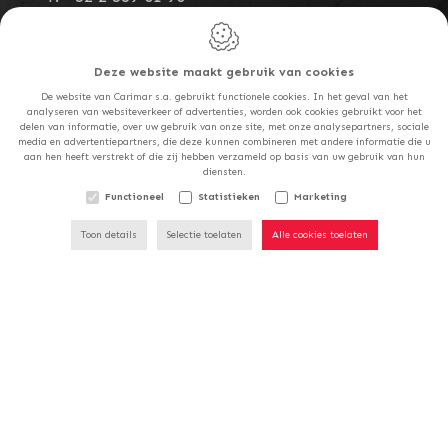
E:
info@carimar.be
BTW: BE 0401.486.760
Deze website maakt gebruik van cookies
De website van Carimar s.a. gebruikt functionele cookies. In het geval van het
analyseren van websiteverkeer of advertenties, worden ook cookies gebruikt voor het
Namur Carrelages - Sofinges S.a.
delen van informatie, over uw gebruik van onze site, met onze analysepartners, sociale
media en advertentiepartners, die deze kunnen combineren met andere informatie die u
Chaussée de Marche, 796
ONZE WINKELS ZULLEN
aan hen heeft verstrekt of die zij hebben verzameld op basis van uw gebruik van hun
diensten.
5100
Naninne
GESLOTEN ZIJN OP
ZATERDAG 15/08.
Functioneel
Statistieken
Marketing
België
Toon details
Selectie toelaten
Alle cookies toelaten
T:
+32 81 40 05 71
E:
namur@carimar.be
BTW: BE 0446.032.526
Show-Room De Malmedy
Avenue du Pont de Warche 28
4960
Malmedy