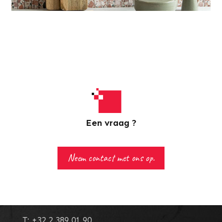
Een vraag ?
Carimar S.a.
Neem contact met ons op.
Rue de la Goëtte, 85
1420
Braine l'Alleud
België
T:
+32 2 389 01 90