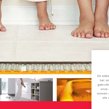
De webs
het an
gebruik
onze 
kunnen 
die 