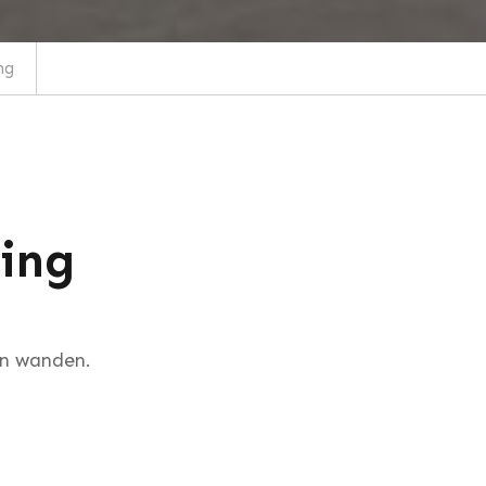
ng
ing
en wanden.