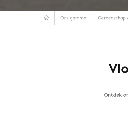
Ons gamma
Gereedschap e
Vl
Ontdek on